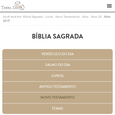
Ir para a página inicial
Você está em:
Bíblia Sagrada
.
Livros
.
Novo Testamento
.
Atos
.
Atos 20
.
Atos
20:17
BÍBLIA SAGRADA
VERSÍCULO DO DIA
SALMO DO DIA
LIVROS
ANTIGO TESTAMENTO
NOVO TESTAMENTO
TEMAS