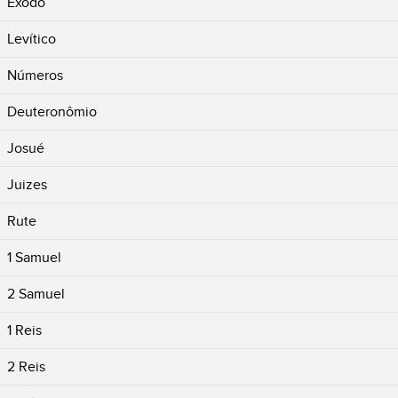
Êxodo
Levítico
Números
Deuteronômio
Josué
Juizes
Rute
1 Samuel
2 Samuel
1 Reis
2 Reis