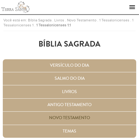
Ir para a página inicial
Você está em:
Bíblia Sagrada
.
Livros
.
Novo Testamento
.
1 Tessalonicenses
.
1
Tessalonicenses 1
.
1 Tessalonicenses 1:1
BÍBLIA SAGRADA
VERSÍCULO DO DIA
SALMO DO DIA
LIVROS
ANTIGO TESTAMENTO
NOVO TESTAMENTO
TEMAS