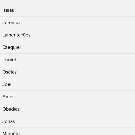
Isaías
Jeremias
Lamentações
Ezequiel
Daniel
Oséias
Joel
Amós
Obadias
Jonas
Miquéias