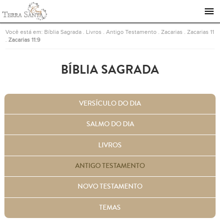
Ir para a página inicial
Você está em:
Bíblia Sagrada
.
Livros
.
Antigo Testamento
.
Zacarias
.
Zacarias 11
.
Zacarias 11:9
BÍBLIA SAGRADA
VERSÍCULO DO DIA
SALMO DO DIA
LIVROS
ANTIGO TESTAMENTO
NOVO TESTAMENTO
TEMAS