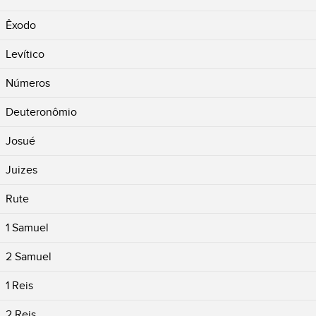
Êxodo
Levítico
Números
Deuteronômio
Josué
Juizes
Rute
1 Samuel
2 Samuel
1 Reis
2 Reis