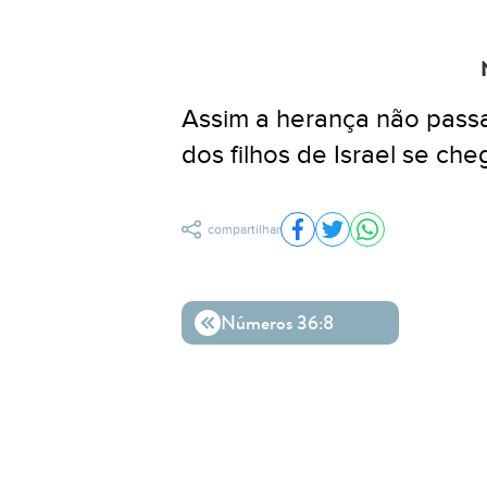
Assim a herança não passar
dos filhos de Israel se ch
compartilhar
Compartilhar no Facebo
Compartilhar no Twit
Compartilhar n
Números 36:8