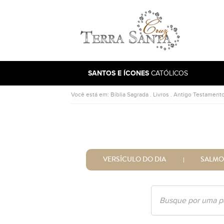
Ir para a página inicial
SANTOS E ÍCONES
CATÓLICOS
Você está em:
Bíblia Sagrada
.
Livros
.
Antigo Testament
VERSÍCULO DO DIA
SALMO