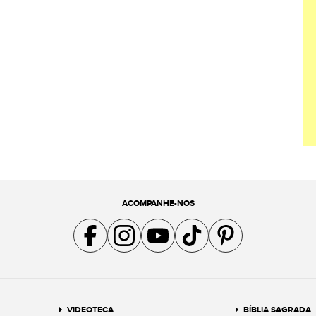
ACOMPANHE-NOS
Acompanhe a gente no Facebook
Acompanhe a gente no Instagram
Acompanhe a gente no YouTube
Acompanhe a gente no TikTok
Acompanhe a gente no Pin
VIDEOTECA
BÍBLIA SAGRADA