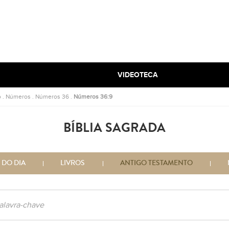
VIDEOTECA
o
.
Números
.
Números 36
.
Números 36:9
BÍBLIA SAGRADA
 DO DIA
LIVROS
ANTIGO TESTAMENTO