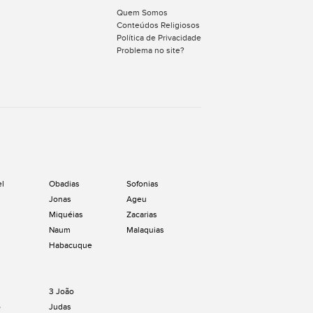
Quem Somos
Conteúdos Religiosos
Política de Privacidade
Problema no site?
el
Obadias
Sofonias
Jonas
Ageu
Miquéias
Zacarias
Naum
Malaquias
Habacuque
3 João
o
Judas