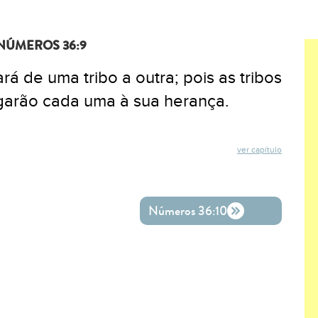
NÚMEROS 36:9
á de uma tribo a outra; pois as tribos
egarão cada uma à sua herança.
ver capítulo
ok
ter
o WhatsApp
Números 36:10