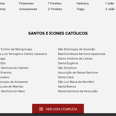
tios
Filipenses
1 Timóteo
Hebreus
1 João
ntios
Colossenses
2 Timóteo
Tiago
2 João
SANTOS E ÍCONES CATÓLICOS
 Turíbio de Mongrovejo
São Domingos de Gusmão
 Luís Versiglia e Calisto Caravario
Basílica Nossa Senhora Aparecida
iago
Santo Antônio de Lisboa
 Elói
Santa Eugênia
 Senhora do Castelo
São Simplício
 Evaristo
Assunção de Nossa Senhora
ustavo
Santa Clara
onçalo de Amarante
São Luií Maria de Montfort
Luísa de Marillac
Santa Bianca
 Senhora do Naso
Nossa Senhora da Assunção
VER LISTA COMPLETA