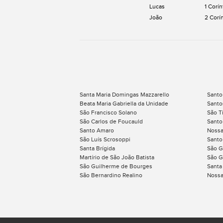
Lucas
1 Corín
João
2 Corí
Santa Maria Domingas Mazzarello
Santo
Beata Maria Gabriella da Unidade
Santos
São Francisco Solano
São T
São Carlos de Foucauld
Santo
Santo Amaro
Nossa
São Luís Scrosoppi
Santo
Santa Brígida
São G
Martírio de São João Batista
São G
São Guilherme de Bourges
Santa 
São Bernardino Realino
Nossa