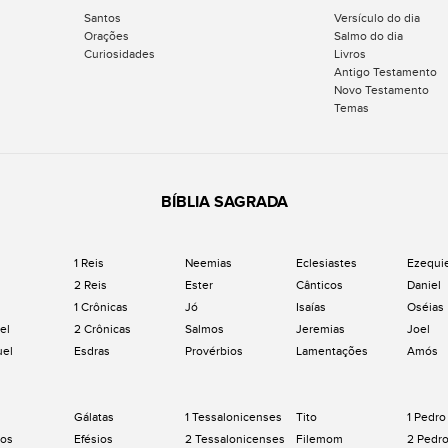
Santos
Versículo do dia
Orações
Salmo do dia
Curiosidades
Livros
Antigo Testamento
Novo Testamento
Temas
BÍBLIA SAGRADA
1 Reis
Neemias
Eclesiastes
Ezequi
2 Reis
Ester
Cânticos
Daniel
1 Crônicas
Jó
Isaías
Oséias
el
2 Crônicas
Salmos
Jeremias
Joel
uel
Esdras
Provérbios
Lamentações
Amós
Gálatas
1 Tessalonicenses
Tito
1 Pedro
os
Efésios
2 Tessalonicenses
Filemom
2 Pedr