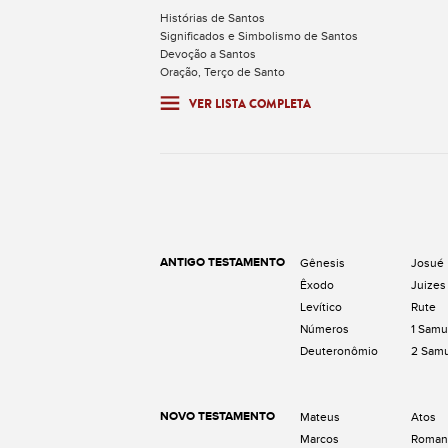
Histórias de Santos
Significados e Simbolismo de Santos
Devoção a Santos
Oração, Terço de Santo
VER LISTA COMPLETA
ANTIGO TESTAMENTO
Gênesis
Josué
Êxodo
Juizes
Levítico
Rute
Números
1 Samu
Deuteronômio
2 Sam
NOVO TESTAMENTO
Mateus
Atos
Marcos
Roman