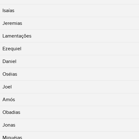
Isaías
Jeremias
Lamentações
Ezequiel
Daniel
Oséias
Joel
Amós
Obadias
Jonas
Miquéias