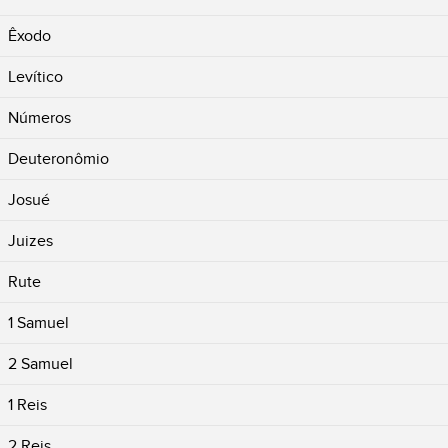
Êxodo
Levítico
Números
Deuteronômio
Josué
Juizes
Rute
1 Samuel
2 Samuel
1 Reis
2 Reis