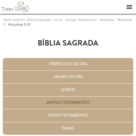
Ir para a página inicial
Você está em:
Bíblia Sagrada
.
Livros
.
Antigo Testamento
.
Miquéias
.
Miquéias
5
.
Miquéias 5:10
BÍBLIA SAGRADA
VERSÍCULO DO DIA
SALMO DO DIA
LIVROS
ANTIGO TESTAMENTO
NOVO TESTAMENTO
TEMAS