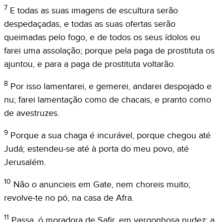
7
E todas as suas imagens de escultura serão
despedaçadas, e todas as suas ofertas serão
queimadas pelo fogo, e de todos os seus ídolos eu
farei uma assolação; porque pela paga de prostituta os
ajuntou, e para a paga de prostituta voltarão.
8
Por isso lamentarei, e gemerei, andarei despojado e
nu; farei lamentação como de chacais, e pranto como
de avestruzes.
9
Porque a sua chaga é incurável, porque chegou até
Judá; estendeu-se até à porta do meu povo, até
Jerusalém.
10
Não o anuncieis em Gate, nem choreis muito;
revolve-te no pó, na casa de Afra.
11
Passa, ó moradora de Safir, em vergonhosa nudez; a