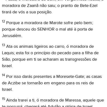
moradora de Zaanã não saiu; o pranto de Bete-Ezel
tirará de vós a sua posição.
12
Porque a moradora de Marote sofre pelo bem;
porque desceu do SENHOR o mal até à porta de
Jerusalém.
13
Ata os animais ligeiros ao carro, ó moradora de
Laquis; esta foi o princípio do pecado para a filha de
Sião, porque em ti se acharam as transgressões de
Israel.
14
Por isso darás presentes a Moresete-Gate; as casas
de Aczibe se tornarão em engano para os reis de
Israel.
15
Ainda trarei a ti, ó moradora de Maressa, aquele que
te possuirá; chegará até Adulão a glória de Israel.