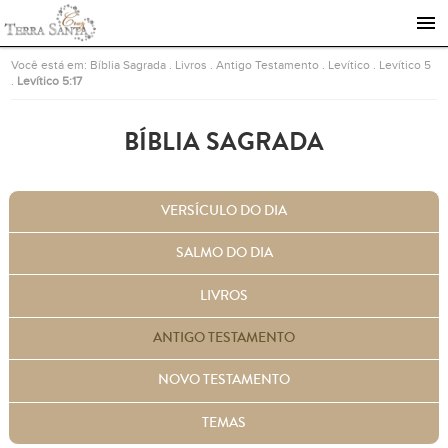
Ir para a página inicial
Você está em:
Bíblia Sagrada
.
Livros
.
Antigo Testamento
.
Levítico
.
Levítico 5
.
Levítico 5:17
BÍBLIA SAGRADA
VERSÍCULO DO DIA
SALMO DO DIA
LIVROS
ANTIGO TESTAMENTO
NOVO TESTAMENTO
TEMAS