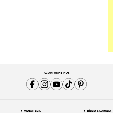
ACOMPANHE-NOS
Acompanhe a gente no Facebook
Acompanhe a gente no Instagram
Acompanhe a gente no YouTube
Acompanhe a gente no TikTok
Acompanhe a gente no Pin
VIDEOTECA
BÍBLIA SAGRADA