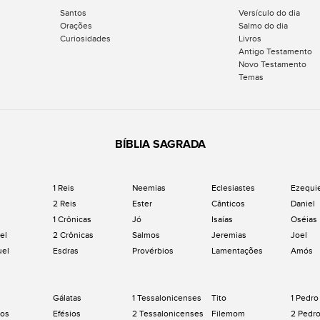
Santos
Versículo do dia
Orações
Salmo do dia
Curiosidades
Livros
Antigo Testamento
Novo Testamento
Temas
BÍBLIA SAGRADA
1 Reis
Neemias
Eclesiastes
Ezequi
2 Reis
Ester
Cânticos
Daniel
1 Crônicas
Jó
Isaías
Oséias
el
2 Crônicas
Salmos
Jeremias
Joel
uel
Esdras
Provérbios
Lamentações
Amós
Gálatas
1 Tessalonicenses
Tito
1 Pedro
os
Efésios
2 Tessalonicenses
Filemom
2 Pedr