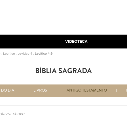
VIDEOTECA
o
.
Levítico
.
Levítico 4
.
Levítico 4:9
BÍBLIA SAGRADA
 DO DIA
LIVROS
ANTIGO TESTAMENTO