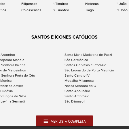
tios
Filipenses
1 Timóteo
Hebreus
1 João
ntios
Colossenses
2 Timóteo
Tiago
2 João
SANTOS E ÍCONES CATÓLICOS
 Antonino
Santa Maria Madalena de Pazzi
eopoldo Mandic
São Germânico
 Senhora Rainha
Santos Gervásio e Protásio
r de Matosinhos
São Leonardo de Porto Maurício
 Senhora Porta do Céu
Santo Canuto IV
 Monica
Medalha Milagrosa
rancisco Xavier
Nossa Senhora do Ó
 Eudóxia
Santo Apolinário
omingos de Silos
Santo Ambrósio
 Lavínia Sernardi
São Dâmaso I
VER LISTA COMPLETA