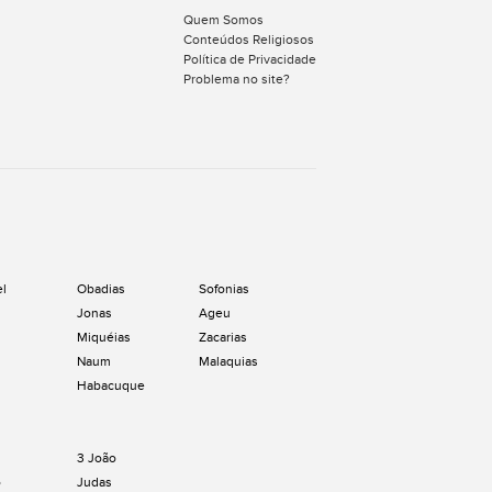
Quem Somos
Conteúdos Religiosos
Política de Privacidade
Problema no site?
el
Obadias
Sofonias
Jonas
Ageu
Miquéias
Zacarias
Naum
Malaquias
Habacuque
3 João
o
Judas