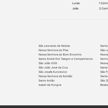
Lucas
1 Corín
João
2 Corí
São Leonardo de Noblac
Santo
Nossa Senhora do Pilar
São L
Nossa Senhora do Bom Encontro
Nossa
Santo André Kim Taegon e Companheiros
Senho
São João XXIII
Nossa
São João José da Cruz
Santa
São Josafa Kuncewicz
São F
Nossa Senhora da Solidão
Santa
Santo Antão
São D
Isabel da Hungria
Beata