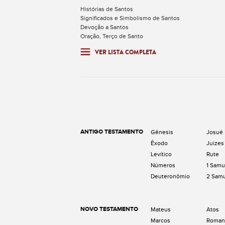
Histórias de Santos
Significados e Simbolismo de Santos
Devoção a Santos
Oração, Terço de Santo
VER LISTA COMPLETA
ANTIGO TESTAMENTO
Gênesis
Josué
Êxodo
Juizes
Levítico
Rute
Números
1 Samu
Deuteronômio
2 Sam
NOVO TESTAMENTO
Mateus
Atos
Marcos
Roman