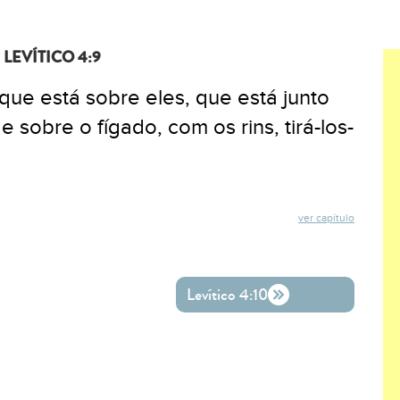
LEVÍTICO 4:9
 que está sobre eles, que está junto
 sobre o fígado, com os rins, tirá-los-
ver capítulo
ok
ter
o WhatsApp
Levítico 4:10