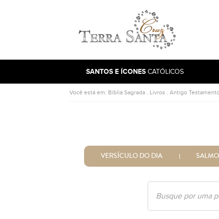
Ir para a página inicial
SANTOS E ÍCONES
CATÓLICOS
Você está em:
Bíblia Sagrada
.
Livros
.
Antigo Testament
VERSÍCULO DO DIA
SALMO