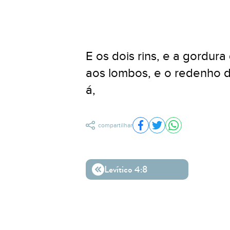
E os dois rins, e a gordura
aos lombos, e o redenho de
á,
compartilhar
Compartilhar no Facebo
Compartilhar no Twit
Compartilhar n
Levítico 4:8