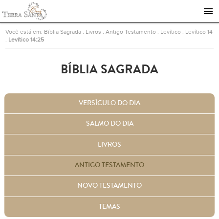
Ir para a página inicial
Você está em:
Bíblia Sagrada
.
Livros
.
Antigo Testamento
.
Levítico
.
Levítico 14
.
Levítico 14:25
BÍBLIA SAGRADA
VERSÍCULO DO DIA
SALMO DO DIA
LIVROS
ANTIGO TESTAMENTO
NOVO TESTAMENTO
TEMAS