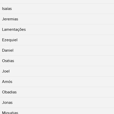
Isaías
Jeremias
Lamentações
Ezequiel
Daniel
Oséias
Joel
Amós
Obadias
Jonas
Miquéias