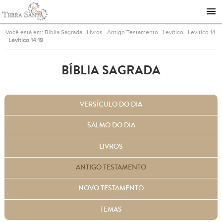
Ir para a página inicial
Você está em:
Bíblia Sagrada
.
Livros
.
Antigo Testamento
.
Levítico
.
Levítico 14
.
Levítico 14:19
BÍBLIA SAGRADA
VERSÍCULO DO DIA
SALMO DO DIA
LIVROS
ANTIGO TESTAMENTO
NOVO TESTAMENTO
TEMAS