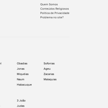
Quem Somos
Conteúdos Religiosos
Política de Privacidade
Problema no site?
el
Obadias
Sofonias
Jonas
Ageu
Miquéias
Zacarias
Naum
Malaquias
Habacuque
3 João
o
Judas