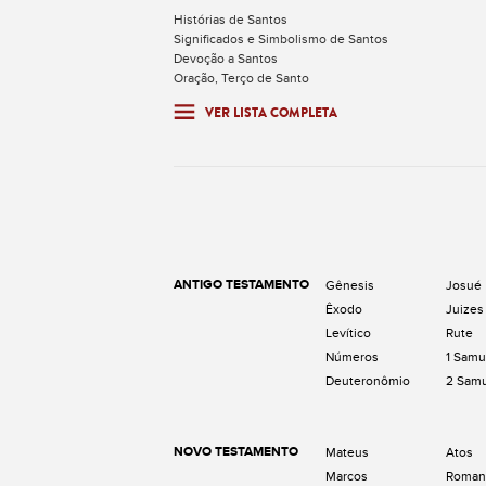
Histórias de Santos
Significados e Simbolismo de Santos
Devoção a Santos
Oração, Terço de Santo
VER LISTA COMPLETA
ANTIGO TESTAMENTO
Gênesis
Josué
Êxodo
Juizes
Levítico
Rute
Números
1 Samu
Deuteronômio
2 Sam
NOVO TESTAMENTO
Mateus
Atos
Marcos
Roman