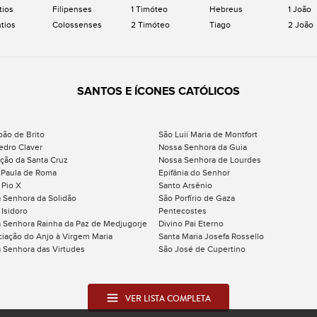
tios
Filipenses
1 Timóteo
Hebreus
1 João
ntios
Colossenses
2 Timóteo
Tiago
2 João
SANTOS E ÍCONES CATÓLICOS
oão de Brito
São Luií Maria de Montfort
edro Claver
Nossa Senhora da Guia
ação da Santa Cruz
Nossa Senhora de Lourdes
 Paula de Roma
Epifânia do Senhor
 Pio X
Santo Arsênio
 Senhora da Solidão
São Porfírio de Gaza
 Isidoro
Pentecostes
 Senhora Rainha da Paz de Medjugorje
Divino Pai Eterno
iação do Anjo à Virgem Maria
Santa Maria Josefa Rossello
 Senhora das Virtudes
São José de Cupertino
VER LISTA COMPLETA