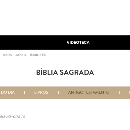
VIDEOTECA
o
.
Isaías
.
Isaías 41
.
Isaías 41:6
BÍBLIA SAGRADA
 DO DIA
LIVROS
ANTIGO TESTAMENTO