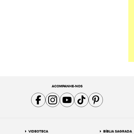
ACOMPANHE-NOS
Acompanhe a gente no Facebook
Acompanhe a gente no Instagram
Acompanhe a gente no YouTube
Acompanhe a gente no TikTok
Acompanhe a gente no Pin
VIDEOTECA
BÍBLIA SAGRADA