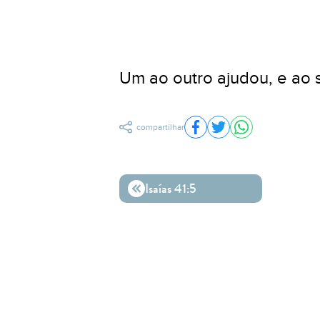
Um ao outro ajudou, e ao s
compartilhar
Compartilhar no Facebo
Compartilhar no Twit
Compartilhar n
Isaías 41:5