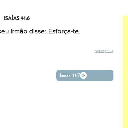
ISAÍAS 41:6
eu irmão disse: Esforça-te.
ver capítulo
ok
ter
o WhatsApp
Isaías 41:7