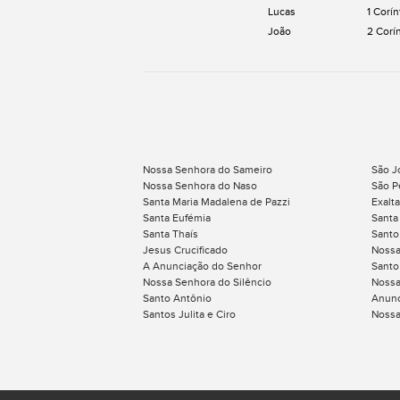
Lucas
1 Corín
João
2 Corí
Nossa Senhora do Sameiro
São J
Nossa Senhora do Naso
São P
Santa Maria Madalena de Pazzi
Exalt
Santa Eufémia
Santa
Santa Thaís
Santo
Jesus Crucificado
Nossa
A Anunciação do Senhor
Santo
Nossa Senhora do Silêncio
Nossa
Santo Antônio
Anunc
Santos Julita e Ciro
Nossa