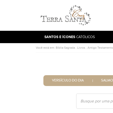
Ir para a página inicial
SANTOS E ÍCONES
CATÓLICOS
Você está em:
Bíblia Sagrada
.
Livros
.
Antigo Testament
VERSÍCULO DO DIA
SALMO