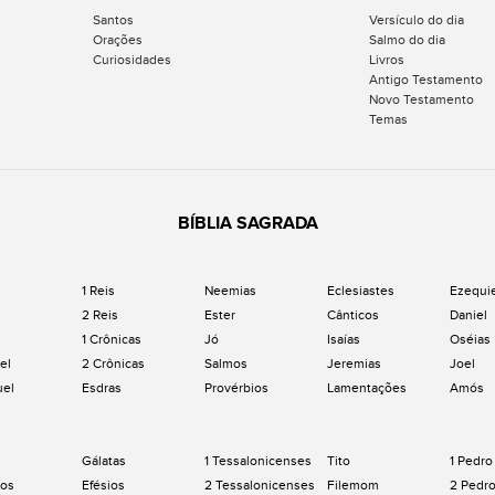
Santos
Versículo do dia
Orações
Salmo do dia
Curiosidades
Livros
Antigo Testamento
Novo Testamento
Temas
BÍBLIA SAGRADA
1 Reis
Neemias
Eclesiastes
Ezequi
2 Reis
Ester
Cânticos
Daniel
1 Crônicas
Jó
Isaías
Oséias
el
2 Crônicas
Salmos
Jeremias
Joel
uel
Esdras
Provérbios
Lamentações
Amós
Gálatas
1 Tessalonicenses
Tito
1 Pedro
os
Efésios
2 Tessalonicenses
Filemom
2 Pedr