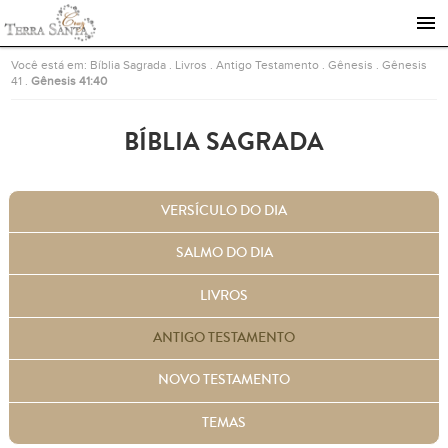
Ir para a página inicial
Você está em:
Bíblia Sagrada
.
Livros
.
Antigo Testamento
.
Gênesis
.
Gênesis
41
.
Gênesis 41:40
BÍBLIA SAGRADA
VERSÍCULO DO DIA
SALMO DO DIA
LIVROS
ANTIGO TESTAMENTO
NOVO TESTAMENTO
TEMAS