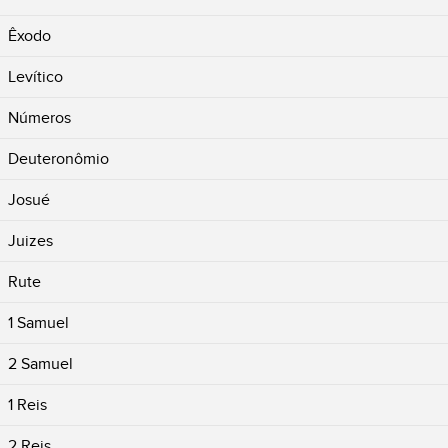
Êxodo
Levítico
Números
Deuteronômio
Josué
Juizes
Rute
1 Samuel
2 Samuel
1 Reis
2 Reis