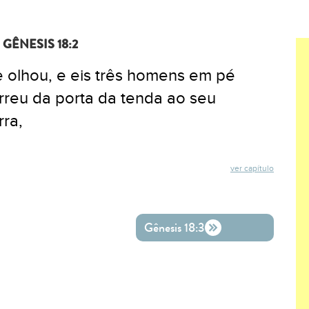
GÊNESIS 18:2
e olhou, e eis três homens em pé
orreu da porta da tenda ao seu
rra,
ver capítulo
ok
ter
o WhatsApp
Gênesis 18:3