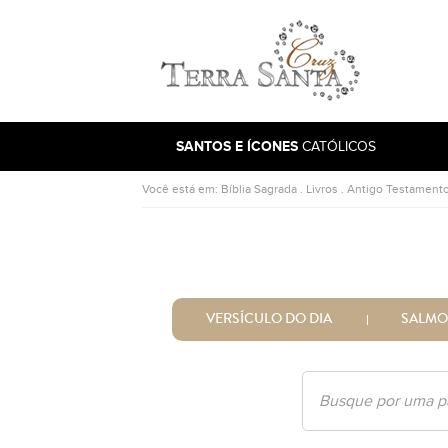
Ir para a página inicial
SANTOS E ÍCONES
CATÓLICOS
Você está em:
Bíblia Sagrada
.
Livros
.
Antigo Testament
VERSÍCULO DO DIA
SALMO