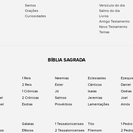
Santos
Versículo do dia
Orações
Salmo do dia
Curiosidades
Livros
Antigo Testamento
Novo Testamento
Temas
BÍBLIA SAGRADA
1 Reis
Neemias
Eclesiastes
Ezequi
2 Reis
Ester
Cânticos
Daniel
1 Crônicas
Jó
Isaías
Oséias
el
2 Crônicas
Salmos
Jeremias
Joel
uel
Esdras
Provérbios
Lamentações
Amós
Gálatas
1 Tessalonicenses
Tito
1 Pedro
os
Efésios
2 Tessalonicenses
Filemom
2 Pedr