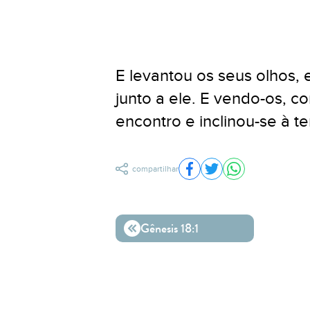
E levantou os seus olhos, 
junto a ele. E vendo-os, c
encontro e inclinou-se à te
compartilhar
Compartilhar no Facebo
Compartilhar no Twit
Compartilhar n
Gênesis 18:1