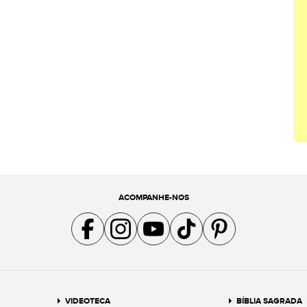
ACOMPANHE-NOS
Acompanhe a gente no Facebook
Acompanhe a gente no Instagram
Acompanhe a gente no YouTube
Acompanhe a gente no TikTok
Acompanhe a gente no Pin
VIDEOTECA
BÍBLIA SAGRADA