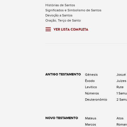
Histórias de Santos
Significados e Simbolismo de Santos
Devoção a Santos
Oração, Terço de Santo
VER LISTA COMPLETA
ANTIGO TESTAMENTO
Gênesis
Josué
Êxodo
Juizes
Levítico
Rute
Números
1 Samu
Deuteronômio
2 Sam
NOVO TESTAMENTO
Mateus
Atos
Marcos
Roman