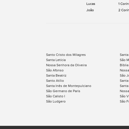
Lucas
1 Corín
João
2 Corí
Santo Cristo dos Milagres
Santa
Santa Letícia
São M
Nossa Senhora da Oliveira
Bíblia
São Afonso
Nossa
Santa Beatriz
São J
Santo Atílio
Santa
Santa Inês de Montepulciano
Santa 
São Germano de Paris
Nossa
São Calisto I
São V
São Ludgero
São F