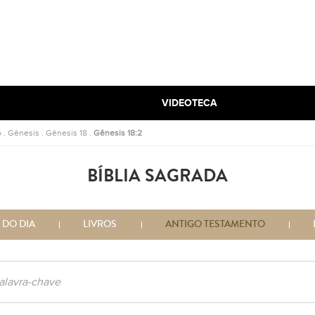
VIDEOTECA
o
.
Gênesis
.
Gênesis 18
.
Gênesis 18:2
BÍBLIA SAGRADA
 DO DIA
LIVROS
ANTIGO TESTAMENTO