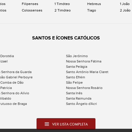
tios
Filipenses
1 Timóteo
Hebreus
1 João
ntios
Colossenses
2 Timóteo
Tiago
2 João
SANTOS E ÍCONES CATÓLICOS
 Dorotéia
São Jerônimo
izael
Nossa Senhora Fátima
Santa Pelágia
 Senhora da Guarda
Santo Antônio Maria Claret
oão Gabriel Perboyre
Santo Efrém
 Comba de Dão
São Felipe
Patrícia
Nossa Senhora Rosário
 Senhora do Alívio
Santa Inês
ilibaldo
Santa Raimunda
rutuoso de Braga
Santo Ângelo d'Acri
VER LISTA COMPLETA