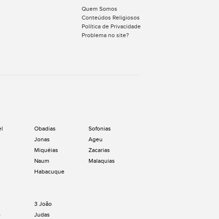
Quem Somos
Conteúdos Religiosos
Política de Privacidade
Problema no site?
el
Obadias
Sofonias
Jonas
Ageu
Miquéias
Zacarias
Naum
Malaquias
Habacuque
3 João
o
Judas