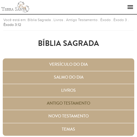
Ir para a página inicial
Você está em:
Bíblia Sagrada
.
Livros
.
Antigo Testamento
.
Êxodo
.
Êxodo 3
.
Êxodo 3:12
BÍBLIA SAGRADA
VERSÍCULO DO DIA
SALMO DO DIA
LIVROS
ANTIGO TESTAMENTO
NOVO TESTAMENTO
TEMAS