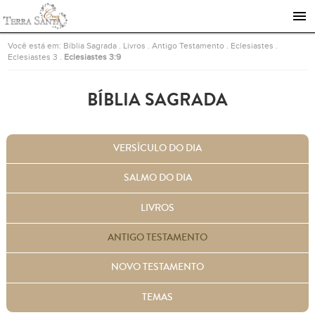
Ir para a página inicial
Você está em:
Bíblia Sagrada
.
Livros
.
Antigo Testamento
.
Eclesiastes
.
Eclesiastes 3
.
Eclesiastes 3:9
BÍBLIA SAGRADA
VERSÍCULO DO DIA
SALMO DO DIA
LIVROS
ANTIGO TESTAMENTO
NOVO TESTAMENTO
TEMAS