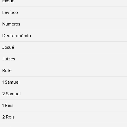
Êxodo
Levítico
Números
Deuteronômio
Josué
Juizes
Rute
1 Samuel
2 Samuel
1 Reis
2 Reis