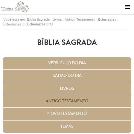
Ir para a página inicial
Você está em:
Bíblia Sagrada
.
Livros
.
Antigo Testamento
.
Eclesiastes
.
Eclesiastes 3
.
Eclesiastes 3:13
BÍBLIA SAGRADA
VERSÍCULO DO DIA
SALMO DO DIA
LIVROS
ANTIGO TESTAMENTO
NOVO TESTAMENTO
TEMAS