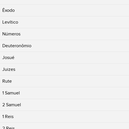
Êxodo
Levítico
Números
Deuteronômio
Josué
Juizes
Rute
1 Samuel
2 Samuel
1 Reis
2 Reis