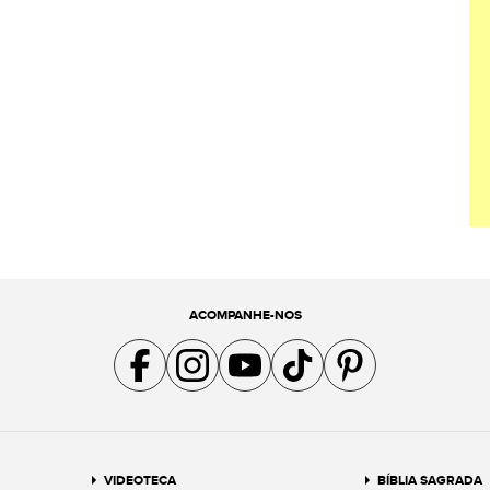
ACOMPANHE-NOS
Acompanhe a gente no Facebook
Acompanhe a gente no Instagram
Acompanhe a gente no YouTube
Acompanhe a gente no TikTok
Acompanhe a gente no Pin
VIDEOTECA
BÍBLIA SAGRADA