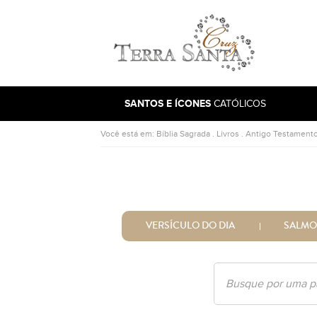
Ir para a página inicial
SANTOS E ÍCONES
CATÓLICOS
Você está em:
Bíblia Sagrada
.
Livros
.
Antigo Testament
VERSÍCULO DO DIA
SALMO