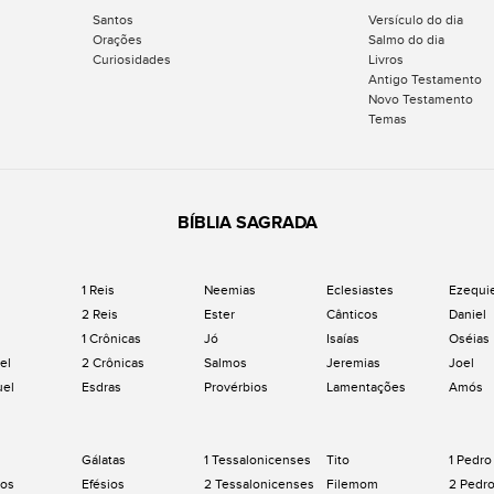
Santos
Versículo do dia
Orações
Salmo do dia
Curiosidades
Livros
Antigo Testamento
Novo Testamento
Temas
BÍBLIA SAGRADA
1 Reis
Neemias
Eclesiastes
Ezequi
2 Reis
Ester
Cânticos
Daniel
1 Crônicas
Jó
Isaías
Oséias
el
2 Crônicas
Salmos
Jeremias
Joel
uel
Esdras
Provérbios
Lamentações
Amós
Gálatas
1 Tessalonicenses
Tito
1 Pedro
os
Efésios
2 Tessalonicenses
Filemom
2 Pedr