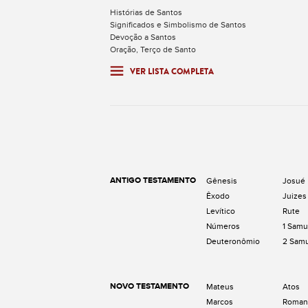
Histórias de Santos
Significados e Simbolismo de Santos
Devoção a Santos
Oração, Terço de Santo
VER LISTA COMPLETA
ANTIGO TESTAMENTO
Gênesis
Josué
Êxodo
Juizes
Levítico
Rute
Números
1 Samu
Deuteronômio
2 Sam
NOVO TESTAMENTO
Mateus
Atos
Marcos
Roman