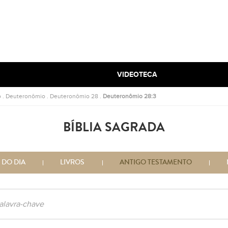
VIDEOTECA
o
.
Deuteronômio
.
Deuteronômio 28
.
Deuteronômio 28:3
BÍBLIA SAGRADA
 DO DIA
LIVROS
ANTIGO TESTAMENTO