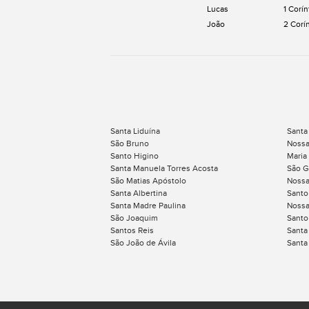
Lucas
1 Corín
João
2 Corí
Santa Liduína
Santa
São Bruno
Nossa
Santo Higino
Maria
Santa Manuela Torres Acosta
São G
São Matias Apóstolo
Nossa
Santa Albertina
Santo
Santa Madre Paulina
Nossa
São Joaquim
Santo
Santos Reis
Santa
São João de Ávila
Santa 