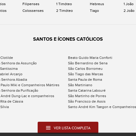
tios
Filipenses
1 Timóteo
Hebreus
1 João
ntios
Colossenses
2 Timóteo
Tiago
2 João
SANTOS E ÍCONES CATÓLICOS
 Clotilde
Beato Guido Maria Conforti
 Senhora da Assunção
São Bernardino de Sena
 Santíssima
São Carlos Borromeu
abriel Arcanjo
São Tiago das Marcas
 Senhora Abadia
Santa Paula de Roma
 Paulo Miki e Companheiros Mártires
São Martiniano
 Senhora da Purificação
Santa Catarina Labouré
 André Dung-Lac e companheiros
São Martinho de Porres
 Rita de Cássia
São Francisco de Assis
Sílvia
Santo André Kim Taegon e Companheiro
VER LISTA COMPLETA