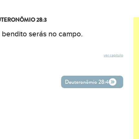
TERONÔMIO 28:3
e bendito serás no campo.
ver capítulo
ok
ter
o WhatsApp
Deuteronômio 28:4