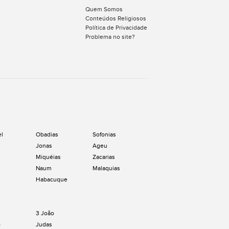
Quem Somos
Conteúdos Religiosos
Política de Privacidade
Problema no site?
el
Obadias
Sofonias
Jonas
Ageu
Miquéias
Zacarias
Naum
Malaquias
Habacuque
3 João
o
Judas