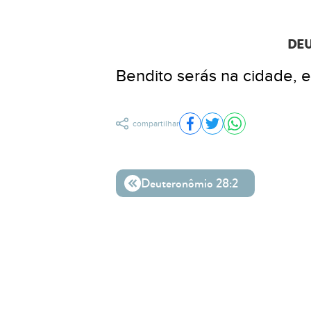
DEU
Bendito serás na cidade, 
compartilhar
Compartilhar no Facebo
Compartilhar no Twit
Compartilhar n
Deuteronômio 28:2