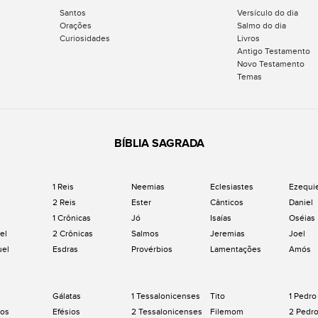
Santos
Versículo do dia
Orações
Salmo do dia
Curiosidades
Livros
Antigo Testamento
Novo Testamento
Temas
BÍBLIA SAGRADA
1 Reis
Neemias
Eclesiastes
Ezequi
2 Reis
Ester
Cânticos
Daniel
1 Crônicas
Jó
Isaías
Oséias
el
2 Crônicas
Salmos
Jeremias
Joel
uel
Esdras
Provérbios
Lamentações
Amós
Gálatas
1 Tessalonicenses
Tito
1 Pedro
os
Efésios
2 Tessalonicenses
Filemom
2 Pedr