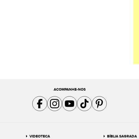
ACOMPANHE-NOS
Acompanhe a gente no Facebook
Acompanhe a gente no Instagram
Acompanhe a gente no YouTube
Acompanhe a gente no TikTok
Acompanhe a gente no Pin
VIDEOTECA
BÍBLIA SAGRADA