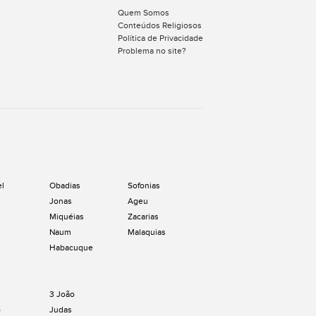
Quem Somos
Conteúdos Religiosos
Política de Privacidade
Problema no site?
el
Obadias
Sofonias
Jonas
Ageu
Miquéias
Zacarias
Naum
Malaquias
Habacuque
3 João
o
Judas