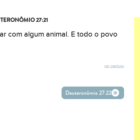
TERONÔMIO 27:21
tar com algum animal. E todo o povo
ver capítulo
ok
ter
o WhatsApp
Deuteronômio 27:22