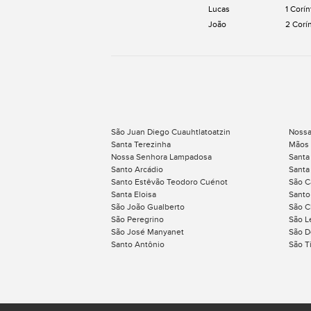
Lucas
1 Corín
João
2 Corí
São Juan Diego Cuauhtlatoatzin
Nossa
Santa Terezinha
Mãos
Nossa Senhora Lampadosa
Santa
Santo Arcádio
Santa
Santo Estêvão Teodoro Cuénot
São C
Santa Eloisa
Santo
São João Gualberto
São C
São Peregrino
São L
São José Manyanet
São D
Santo Antônio
São T