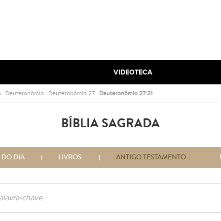
VIDEOTECA
o
.
Deuteronômio
.
Deuteronômio 27
.
Deuteronômio 27:21
BÍBLIA SAGRADA
 DO DIA
LIVROS
ANTIGO TESTAMENTO