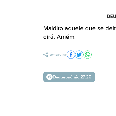
DEU
Maldito aquele que se dei
dirá: Amém.
compartilhar
Compartilhar no Facebo
Compartilhar no Twit
Compartilhar n
Deuteronômio 27:20