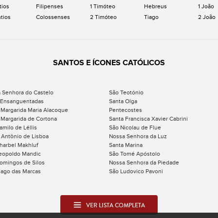
tios
Filipenses
1 Timóteo
Hebreus
1 João
ntios
Colossenses
2 Timóteo
Tiago
2 João
SANTOS E ÍCONES CATÓLICOS
 Senhora do Castelo
São Teotónio
 Ensanguentadas
Santa Olga
 Margarida Maria Alacoque
Pentecostes
 Margarida de Cortona
Santa Francisca Xavier Cabrini
amilo de Léllis
São Nicolau de Flue
 Antônio de Lisboa
Nossa Senhora da Luz
harbel Makhluf
Santa Marina
eopoldo Mandic
São Tomé Apóstolo
omingos de Silos
Nossa Senhora da Piedade
iago das Marcas
São Ludovico Pavoni
VER LISTA COMPLETA