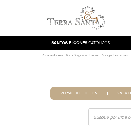
Ir para a página inicial
SANTOS E ÍCONES
CATÓLICOS
Você está em:
Bíblia Sagrada
.
Livros
.
Antigo Testament
VERSÍCULO DO DIA
SALMO