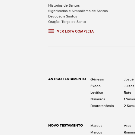
Histórias de Santos
Significados e Simbolismo de Santos
Devoção a Santos
Oração, Terço de Santo
VER LISTA COMPLETA
ANTIGO TESTAMENTO
Gênesis
Josué
Êxodo
Juizes
Levítico
Rute
Números
1 Samu
Deuteronômio
2 Sam
NOVO TESTAMENTO
Mateus
Atos
Marcos
Roman