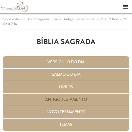
Ir para a página inicial
Você está em:
Bíblia Sagrada
.
Livros
.
Antigo Testamento
.
2 Reis
.
2 Reis 7
.
2
Reis 7:16
BÍBLIA SAGRADA
VERSÍCULO DO DIA
SALMO DO DIA
LIVROS
ANTIGO TESTAMENTO
NOVO TESTAMENTO
TEMAS