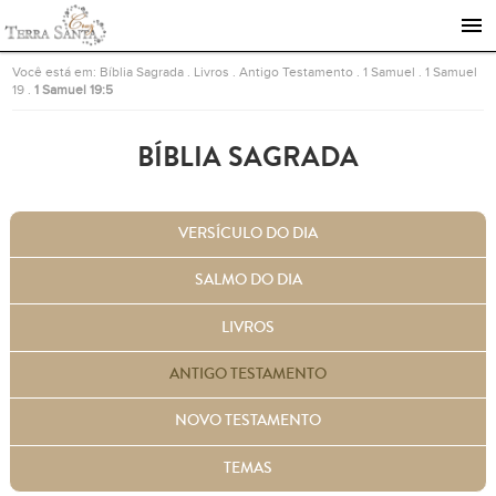
Ir para a página inicial
Você está em:
Bíblia Sagrada
.
Livros
.
Antigo Testamento
.
1 Samuel
.
1 Samuel
19
.
1 Samuel 19:5
BÍBLIA SAGRADA
VERSÍCULO DO DIA
SALMO DO DIA
LIVROS
ANTIGO TESTAMENTO
NOVO TESTAMENTO
TEMAS