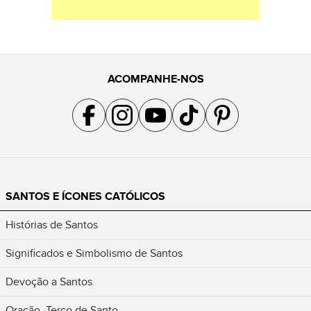
ACOMPANHE-NOS
Acompanhe a gente no Facebook
Acompanhe a gente no Instagram
Acompanhe a gente no YouTube
Acompanhe a gente no TikTok
Acompanhe a gente no Pin
SANTOS E ÍCONES CATÓLICOS
Histórias de Santos
Significados e Simbolismo de Santos
Devoção a Santos
Oração, Terço de Santo