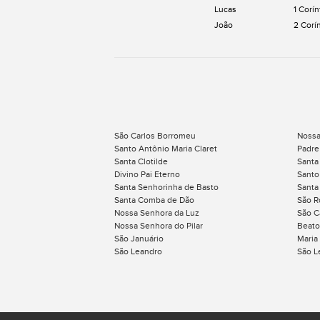
Lucas
1 Corín
João
2 Corí
São Carlos Borromeu
Nossa
Santo Antônio Maria Claret
Padre
Santa Clotilde
Santa
Divino Pai Eterno
Santo
Santa Senhorinha de Basto
Santa
Santa Comba de Dão
São R
Nossa Senhora da Luz
São C
Nossa Senhora do Pilar
Beato
São Januário
Maria
São Leandro
São L