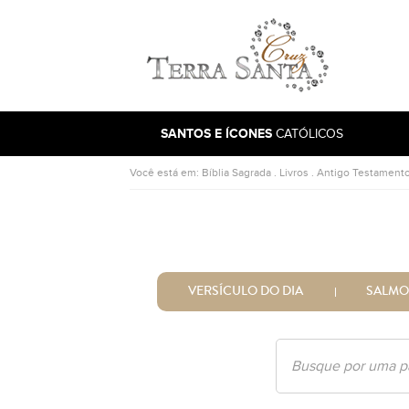
Ir para a página inicial
SANTOS E ÍCONES
CATÓLICOS
Você está em:
Bíblia Sagrada
.
Livros
.
Antigo Testament
VERSÍCULO DO DIA
SALMO