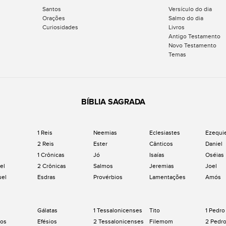
Santos
Versículo do dia
Orações
Salmo do dia
Curiosidades
Livros
Antigo Testamento
Novo Testamento
Temas
BÍBLIA SAGRADA
1 Reis
Neemias
Eclesiastes
Ezequi
2 Reis
Ester
Cânticos
Daniel
1 Crônicas
Jó
Isaías
Oséias
el
2 Crônicas
Salmos
Jeremias
Joel
uel
Esdras
Provérbios
Lamentações
Amós
Gálatas
1 Tessalonicenses
Tito
1 Pedro
os
Efésios
2 Tessalonicenses
Filemom
2 Pedr