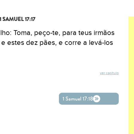
1 SAMUEL 17:17
ilho: Toma, peço-te, para teus irmãos
e estes dez pães, e corre a levá-los
ver capítulo
ok
ter
o WhatsApp
1 Samuel 17:18