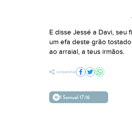
E disse Jessé a Davi, seu f
um efa deste grão tostado 
ao arraial, a teus irmãos.
compartilhar
Compartilhar no Facebo
Compartilhar no Twit
Compartilhar n
1 Samuel 17:16