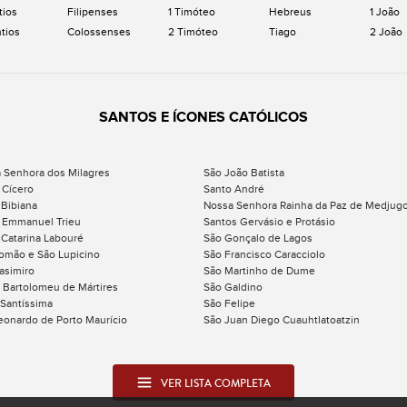
tios
Filipenses
1 Timóteo
Hebreus
1 João
ntios
Colossenses
2 Timóteo
Tiago
2 João
SANTOS E ÍCONES CATÓLICOS
 Senhora dos Milagres
São João Batista
 Cícero
Santo André
 Bibiana
Nossa Senhora Rainha da Paz de Medjugo
 Emmanuel Trieu
Santos Gervásio e Protásio
 Catarina Labouré
São Gonçalo de Lagos
omão e São Lupicino
São Francisco Caracciolo
asimiro
São Martinho de Dume
 Bartolomeu de Mártires
São Galdino
 Santíssima
São Felipe
eonardo de Porto Maurício
São Juan Diego Cuauhtlatoatzin
VER LISTA COMPLETA