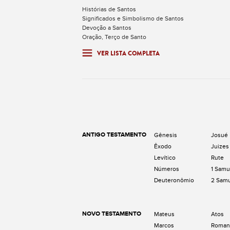
Histórias de Santos
Significados e Simbolismo de Santos
Devoção a Santos
Oração, Terço de Santo
VER LISTA COMPLETA
ANTIGO TESTAMENTO
Gênesis
Josué
Êxodo
Juizes
Levítico
Rute
Números
1 Samu
Deuteronômio
2 Sam
NOVO TESTAMENTO
Mateus
Atos
Marcos
Roman