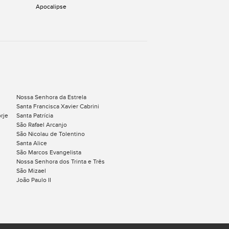
Apocalipse
Nossa Senhora da Estrela
Santa Francisca Xavier Cabrini
rje
Santa Patrícia
São Rafael Arcanjo
São Nicolau de Tolentino
Santa Alice
São Marcos Evangelista
Nossa Senhora dos Trinta e Três
São Mizael
João Paulo II