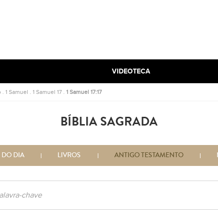
VIDEOTECA
o
.
1 Samuel
.
1 Samuel 17
.
1 Samuel 17:17
BÍBLIA SAGRADA
 DO DIA
LIVROS
ANTIGO TESTAMENTO