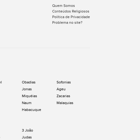
Quem Somos
Conteúdos Religiosos
Política de Privacidade
Problema no site?
el
Obadias
Sofonias
Jonas
Ageu
Miquéias
Zacarias
Naum
Malaquias
Habacuque
3 João
o
Judas