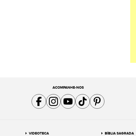
ACOMPANHE-NOS
Acompanhe a gente no Facebook
Acompanhe a gente no Instagram
Acompanhe a gente no YouTube
Acompanhe a gente no TikTok
Acompanhe a gente no Pin
VIDEOTECA
BÍBLIA SAGRADA