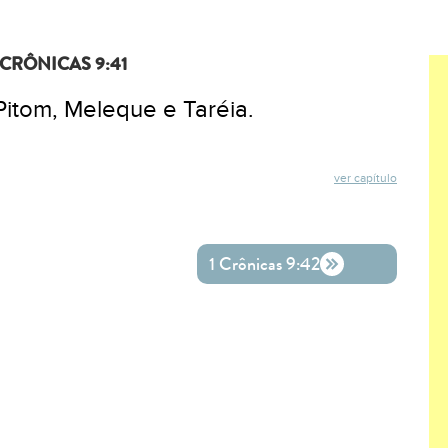
 CRÔNICAS 9:41
 Pitom, Meleque e Taréia.
ver capítulo
ok
ter
o WhatsApp
1 Crônicas 9:42