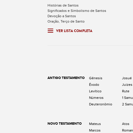
Histórias de Santos
Significados e Simbolismo de Santos
Devoção a Santos
Oração, Terço de Santo
VER LISTA COMPLETA
ANTIGO TESTAMENTO
Gênesis
Josué
Êxodo
Juizes
Levítico
Rute
Números
1 Samu
Deuteronômio
2 Sam
NOVO TESTAMENTO
Mateus
Atos
Marcos
Roman