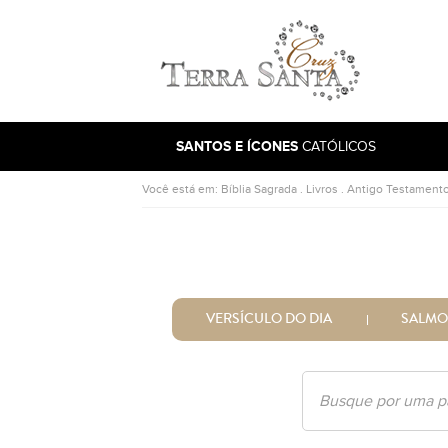
Ir para a página inicial
SANTOS E ÍCONES
CATÓLICOS
Você está em:
Bíblia Sagrada
.
Livros
.
Antigo Testament
VERSÍCULO DO DIA
SALMO