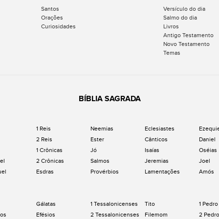
Santos
Versículo do dia
Orações
Salmo do dia
Curiosidades
Livros
Antigo Testamento
Novo Testamento
Temas
BÍBLIA SAGRADA
1 Reis
Neemias
Eclesiastes
Ezequi
2 Reis
Ester
Cânticos
Daniel
1 Crônicas
Jó
Isaías
Oséias
el
2 Crônicas
Salmos
Jeremias
Joel
uel
Esdras
Provérbios
Lamentações
Amós
Gálatas
1 Tessalonicenses
Tito
1 Pedro
os
Efésios
2 Tessalonicenses
Filemom
2 Pedr