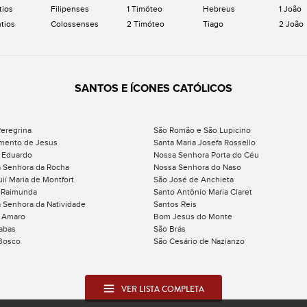
tios
Filipenses
1 Timóteo
Hebreus
1 João
ntios
Colossenses
2 Timóteo
Tiago
2 João
SANTOS E ÍCONES CATÓLICOS
eregrina
São Romão e São Lupicino
mento de Jesus
Santa Maria Josefa Rossello
 Eduardo
Nossa Senhora Porta do Céu
 Senhora da Rocha
Nossa Senhora do Naso
uií Maria de Montfort
São José de Anchieta
 Raimunda
Santo Antônio Maria Claret
 Senhora da Natividade
Santos Reis
 Amaro
Bom Jesus do Monte
abas
São Brás
Bosco
São Cesário de Nazianzo
VER LISTA COMPLETA