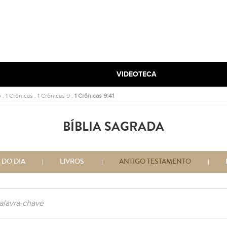
VIDEOTECA
o
.
1 Crônicas
.
1 Crônicas 9
.
1 Crônicas 9:41
BÍBLIA SAGRADA
 DO DIA
LIVROS
ANTIGO TESTAMENTO