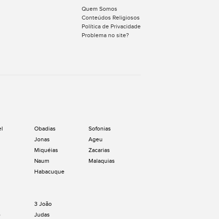
Quem Somos
Conteúdos Religiosos
Política de Privacidade
Problema no site?
el
Obadias
Sofonias
Jonas
Ageu
Miquéias
Zacarias
Naum
Malaquias
Habacuque
3 João
o
Judas