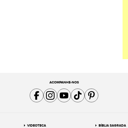
ACOMPANHE-NOS
Acompanhe a gente no Facebook
Acompanhe a gente no Instagram
Acompanhe a gente no YouTube
Acompanhe a gente no TikTok
Acompanhe a gente no Pin
VIDEOTECA
BÍBLIA SAGRADA