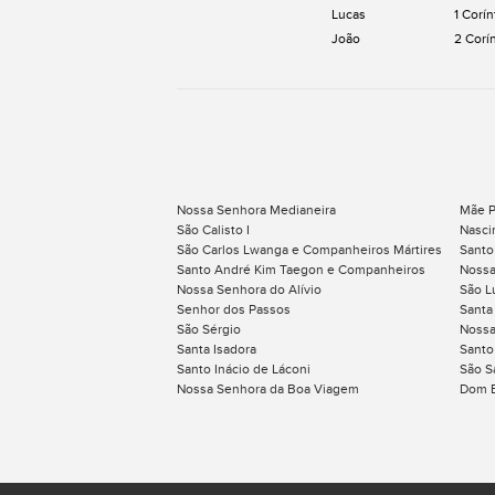
Lucas
1 Corín
João
2 Corí
Nossa Senhora Medianeira
Mãe P
São Calisto I
Nasci
São Carlos Lwanga e Companheiros Mártires
Santo
Santo André Kim Taegon e Companheiros
Nossa
Nossa Senhora do Alívio
São L
Senhor dos Passos
Santa
São Sérgio
Nossa
Santa Isadora
Santo
Santo Inácio de Láconi
São S
Nossa Senhora da Boa Viagem
Dom 