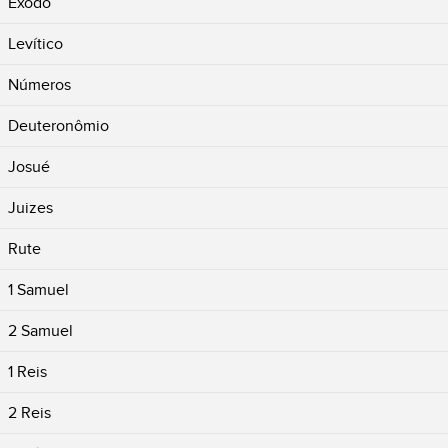
Êxodo
Levítico
Números
Deuteronômio
Josué
Juizes
Rute
1 Samuel
2 Samuel
1 Reis
2 Reis