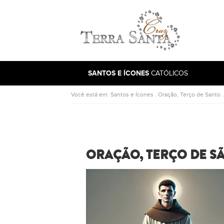
Ir para a página inicial
SANTOS E ÍCONES
CATÓLICOS
Você está em:
Santos e Ícones
.
Oração, Terço de Santo
ORAÇÃO, TERÇO DE S