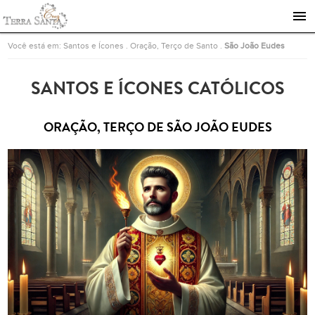
Ir para a página inicial
Você está em:
Santos e Ícones
.
Oração, Terço de Santo
.
São João Eudes
SANTOS E ÍCONES CATÓLICOS
ORAÇÃO, TERÇO DE SÃO JOÃO EUDES