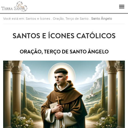
Ir para a página inicial
Você está em:
Santos e Ícones
.
Oração, Terço de Santo
.
Santo Ângelo
SANTOS E ÍCONES CATÓLICOS
ORAÇÃO, TERÇO DE SANTO ÂNGELO