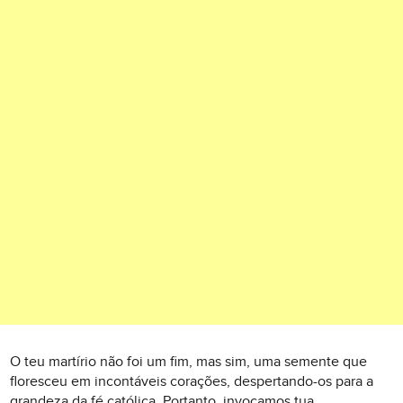
O teu martírio não foi um fim, mas sim, uma semente que
floresceu em incontáveis corações, despertando-os para a
grandeza da fé católica. Portanto, invocamos tua