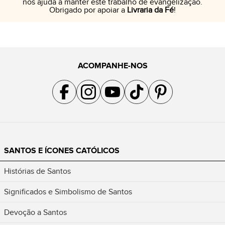
nos ajuda a manter este trabalho de evangelização.
Obrigado por apoiar a
Livraria da Fé
!
ACOMPANHE-NOS
Acompanhe a gente no Facebook
Acompanhe a gente no Instagram
Acompanhe a gente no YouTube
Acompanhe a gente no TikTok
Acompanhe a gente no Pin
SANTOS E ÍCONES CATÓLICOS
Histórias de Santos
Significados e Simbolismo de Santos
Devoção a Santos