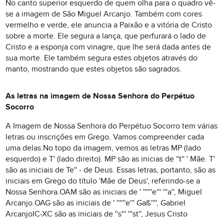
No canto superior esquerdo de quem olha para o quadro vê-
se a imagem de São Miguel Arcanjo. Também com cores
vermelho e verde, ele anuncia a Paixão e a vitória de Cristo
sobre a morte. Ele segura a lança, que perfurará o lado de
Cristo e a esponja com vinagre, que lhe será dada antes de
sua morte. Ele também segura estes objetos através do
manto, mostrando que estes objetos são sagrados.
As letras na imagem de Nossa Senhora do Perpétuo
Socorro
A Imagem de Nossa Senhora do Perpétuo Socorro tem várias
letras ou inscrições em Grego. Vamos compreender cada
uma delas.No topo da imagem, vemos as letras MP (lado
esquerdo) e T' (lado direito). MP são as inicias de ''t'' ' Mãe. T'
são as iniciais de Te'' - de Deus. Essas letras, portanto, são as
iniciais em Grego do título 'Mãe de Deus', referindo-se a
Nossa Senhora.OAM são as iniciais de ' ''''''e''' '''a'', Miguel
Arcanjo.OAG são as iniciais de ' ''''''e''' Gaß'''', Gabriel
ArcanjoIC-XC são as iniciais de ''s''' '''st'', Jesus Cristo