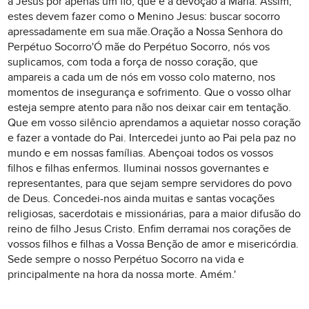
a Jesus por apenas um fio, que é a devoção a Maria. Assim,
estes devem fazer como o Menino Jesus: buscar socorro
apressadamente em sua mãe.Oração a Nossa Senhora do
Perpétuo Socorro'Ó mãe do Perpétuo Socorro, nós vos
suplicamos, com toda a força de nosso coração, que
ampareis a cada um de nós em vosso colo materno, nos
momentos de insegurança e sofrimento. Que o vosso olhar
esteja sempre atento para não nos deixar cair em tentação.
Que em vosso silêncio aprendamos a aquietar nosso coração
e fazer a vontade do Pai. Intercedei junto ao Pai pela paz no
mundo e em nossas famílias. Abençoai todos os vossos
filhos e filhas enfermos. Iluminai nossos governantes e
representantes, para que sejam sempre servidores do povo
de Deus. Concedei-nos ainda muitas e santas vocações
religiosas, sacerdotais e missionárias, para a maior difusão do
reino de filho Jesus Cristo. Enfim derramai nos corações de
vossos filhos e filhas a Vossa Benção de amor e misericórdia.
Sede sempre o nosso Perpétuo Socorro na vida e
principalmente na hora da nossa morte. Amém.'