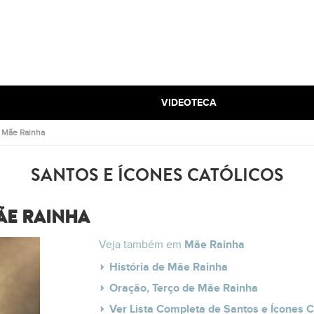
VIDEOTECA
.
Mãe Rainha
SANTOS E ÍCONES CATÓLICOS
ÃE RAINHA
Veja também em
Mãe Rainha
História de Mãe Rainha
Oração, Terço de Mãe Rainha
Ver Lista Completa de Santos e Ícones C