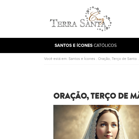
Ir para a página inicial
SANTOS E ÍCONES
CATÓLICOS
Você está em:
Santos e Ícones
.
Oração, Terço de Santo
ORAÇÃO, TERÇO DE M