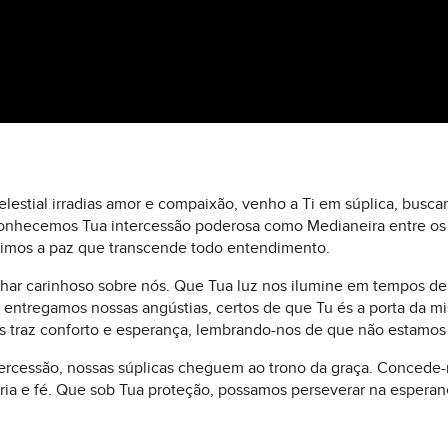
estial irradias amor e compaixão, venho a Ti em súplica, busca
conhecemos Tua intercessão poderosa como Medianeira entre 
imos a paz que transcende todo entendimento.
lhar carinhoso sobre nós. Que Tua luz nos ilumine em tempos de 
entregamos nossas angústias, certos de que Tu és a porta da mis
s traz conforto e esperança, lembrando-nos de que não estamos 
ercessão, nossas súplicas cheguem ao trono da graça. Concede-
ia e fé. Que sob Tua proteção, possamos perseverar na esperanç