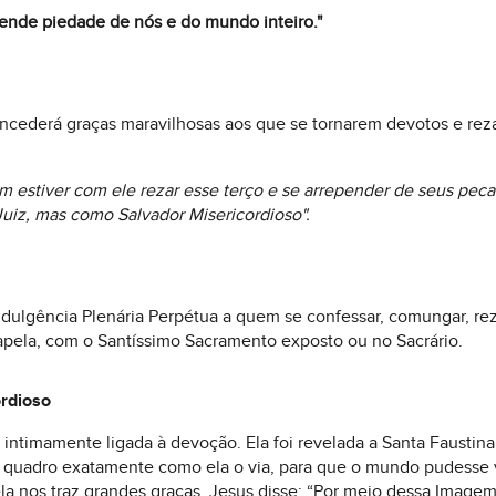
tende piedade de nós e do mundo inteiro."
ncederá graças maravilhosas aos que se tornarem devotos e reza
estiver com ele rezar esse terço e se arrepender de seus peca
uiz, mas como Salvador Misericordioso".
ulgência Plenária Perpétua a quem se confessar, comungar, reza
apela, com o Santíssimo Sacramento exposto ou no Sacrário.
rdioso
intimamente ligada à devoção. Ela foi revelada a Santa Faustina
quadro exatamente como ela o via, para que o mundo pudesse ve
a nos traz grandes graças. Jesus disse: “Por meio dessa Imagem