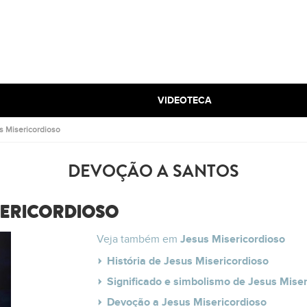
VIDEOTECA
s Misericordioso
DEVOÇÃO A SANTOS
SERICORDIOSO
Veja também em
Jesus Misericordioso
História de Jesus Misericordioso
Significado e simbolismo de Jesus Miser
Devoção a Jesus Misericordioso