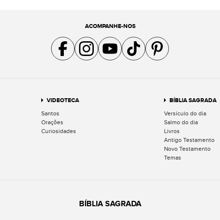
ACOMPANHE-NOS
Acompanhe a gente no Facebook
Acompanhe a gente no Instagram
Acompanhe a gente no YouTube
Acompanhe a gente no TikTok
Acompanhe a gente no Pin
VIDEOTECA
BÍBLIA SAGRADA
Santos
Versículo do dia
Orações
Salmo do dia
Curiosidades
Livros
Antigo Testamento
Novo Testamento
Temas
BÍBLIA SAGRADA