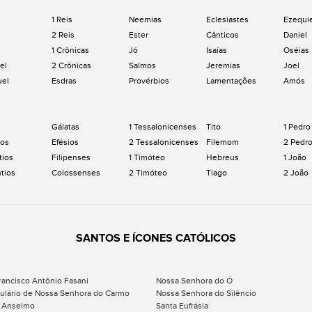
1 Reis
Neemias
Eclesiastes
Ezequi
2 Reis
Ester
Cânticos
Daniel
1 Crônicas
Jó
Isaías
Oséias
el
2 Crônicas
Salmos
Jeremias
Joel
uel
Esdras
Provérbios
Lamentações
Amós
Gálatas
1 Tessalonicenses
Tito
1 Pedro
os
Efésios
2 Tessalonicenses
Filemom
2 Pedr
tios
Filipenses
1 Timóteo
Hebreus
1 João
ntios
Colossenses
2 Timóteo
Tiago
2 João
SANTOS E ÍCONES CATÓLICOS
rancisco Antônio Fasani
Nossa Senhora do Ó
ulário de Nossa Senhora do Carmo
Nossa Senhora do Silêncio
 Anselmo
Santa Eufrásia