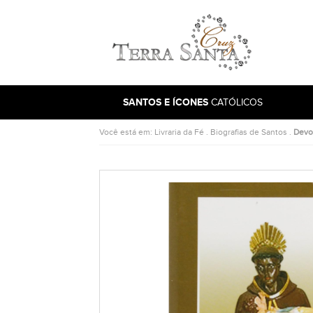
Ir para a página inicial
SANTOS E ÍCONES
CATÓLICOS
Você está em:
Livraria da Fé
.
Biografias de Santos
.
Devo