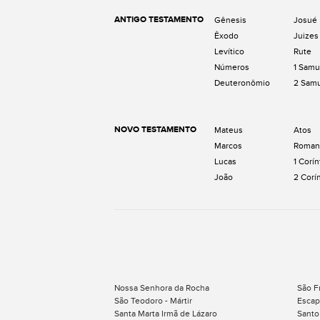
ANTIGO TESTAMENTO
Gênesis
Josué
Êxodo
Juizes
Levítico
Rute
Números
1 Samu
Deuteronômio
2 Sam
NOVO TESTAMENTO
Mateus
Atos
Marcos
Roman
Lucas
1 Corín
João
2 Corí
Nossa Senhora da Rocha
São F
São Teodoro - Mártir
Escap
Santa Marta Irmã de Lázaro
Santo