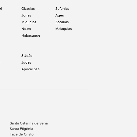
el
Obadias
Sofonias
Jonas
Ageu
Miquéias
Zacarias
Naum
Malaquias
Habacuque
3 João
o
Judas
Apocalipse
Santa Catarina de Sena
Santa Efigênia
Face de Cristo