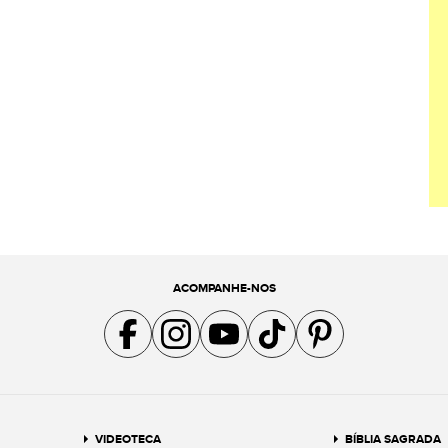
ACOMPANHE-NOS
Acompanhe a gente no Facebook
Acompanhe a gente no Instagram
Acompanhe a gente no YouTube
Acompanhe a gente no TikTok
Acompanhe a gente no Pin
VIDEOTECA
BÍBLIA SAGRADA