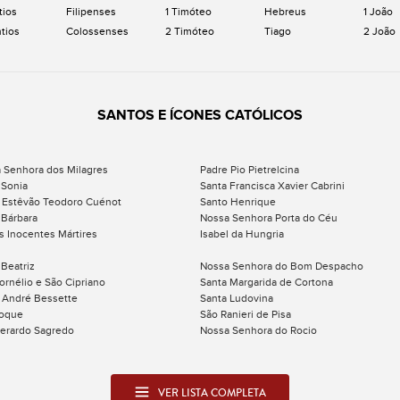
tios
Filipenses
1 Timóteo
Hebreus
1 João
ntios
Colossenses
2 Timóteo
Tiago
2 João
SANTOS E ÍCONES CATÓLICOS
 Senhora dos Milagres
Padre Pio Pietrelcina
 Sonia
Santa Francisca Xavier Cabrini
 Estêvão Teodoro Cuénot
Santo Henrique
 Bárbara
Nossa Senhora Porta do Céu
s Inocentes Mártires
Isabel da Hungria
 Beatriz
Nossa Senhora do Bom Despacho
ornélio e São Cipriano
Santa Margarida de Cortona
 André Bessette
Santa Ludovina
Roque
São Ranieri de Pisa
erardo Sagredo
Nossa Senhora do Rocio
VER LISTA COMPLETA