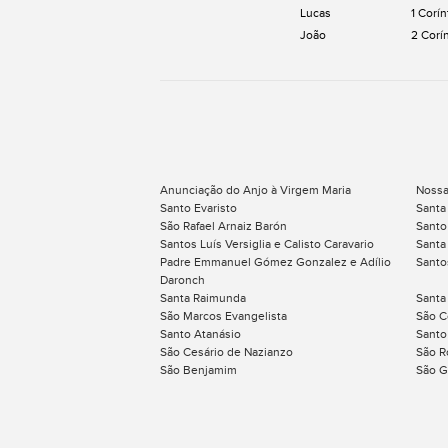
Lucas
1 Corín
João
2 Corí
Anunciação do Anjo à Virgem Maria
Nossa
Santo Evaristo
Santa
São Rafael Arnaiz Barón
Santo
Santos Luís Versiglia e Calisto Caravario
Santa
Padre Emmanuel Gómez Gonzalez e Adílio
Santo
Daronch
Santa Raimunda
Santa
São Marcos Evangelista
São C
Santo Atanásio
Santo
São Cesário de Nazianzo
São 
São Benjamim
São G