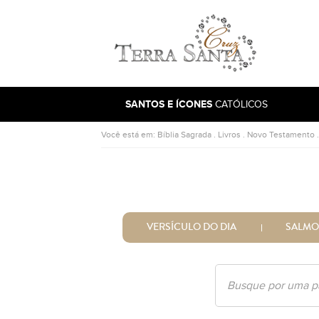
Ir para a página inicial
SANTOS E ÍCONES
CATÓLICOS
Você está em:
Bíblia Sagrada
.
Livros
.
Novo Testamento
VERSÍCULO DO DIA
SALMO