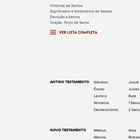
Histórias de Santos
Significados e Simbolismo de Santos
Devoção a Santos
Oração, Terço de Santo
VER LISTA COMPLETA
ANTIGO TESTAMENTO
Gênesis
Josué
Êxodo
Juizes
Levítico
Rute
Números
1 Samu
Deuteronômio
2 Sam
NOVO TESTAMENTO
Mateus
Atos
Marcos
Roman