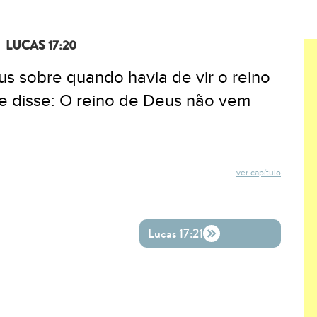
LUCAS 17:20
eus sobre quando havia de vir o reino
e disse: O reino de Deus não vem
ver capítulo
ok
ter
o WhatsApp
Lucas 17:21