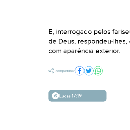
E, interrogado pelos faris
de Deus, respondeu-lhes, 
com aparência exterior.
compartilhar
Compartilhar no Facebo
Compartilhar no Twit
Compartilhar n
Lucas 17:19