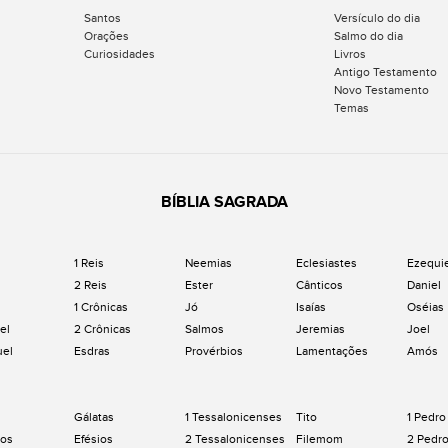
Santos
Versículo do dia
Orações
Salmo do dia
Curiosidades
Livros
Antigo Testamento
Novo Testamento
Temas
BÍBLIA SAGRADA
1 Reis
Neemias
Eclesiastes
Ezequi
2 Reis
Ester
Cânticos
Daniel
1 Crônicas
Jó
Isaías
Oséias
el
2 Crônicas
Salmos
Jeremias
Joel
uel
Esdras
Provérbios
Lamentações
Amós
Gálatas
1 Tessalonicenses
Tito
1 Pedro
os
Efésios
2 Tessalonicenses
Filemom
2 Pedr