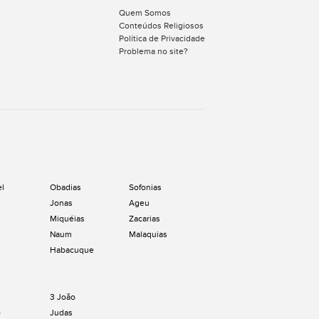
Quem Somos
Conteúdos Religiosos
Política de Privacidade
Problema no site?
el
Obadias
Sofonias
Jonas
Ageu
Miquéias
Zacarias
Naum
Malaquias
Habacuque
3 João
o
Judas