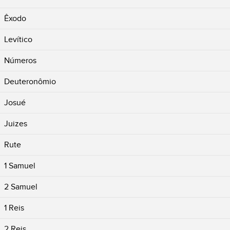
Êxodo
Levítico
Números
Deuteronômio
Josué
Juizes
Rute
1 Samuel
2 Samuel
1 Reis
2 Reis