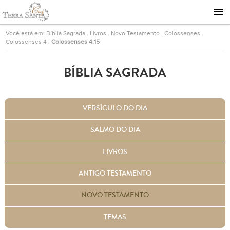
Ir para a página inicial
Você está em:
Bíblia Sagrada
.
Livros
.
Novo Testamento
.
Colossenses
.
Colossenses 4
.
Colossenses 4:15
BÍBLIA SAGRADA
VERSÍCULO DO DIA
SALMO DO DIA
LIVROS
ANTIGO TESTAMENTO
NOVO TESTAMENTO
TEMAS