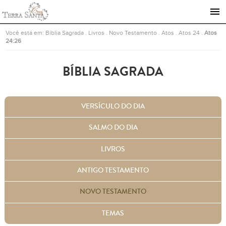
Ir para a página inicial
Você está em:
Bíblia Sagrada
.
Livros
.
Novo Testamento
.
Atos
.
Atos 24
.
Atos
24:26
BÍBLIA SAGRADA
VERSÍCULO DO DIA
SALMO DO DIA
LIVROS
ANTIGO TESTAMENTO
NOVO TESTAMENTO
TEMAS