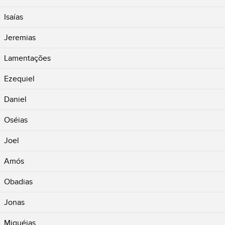
Isaías
Jeremias
Lamentações
Ezequiel
Daniel
Oséias
Joel
Amós
Obadias
Jonas
Miquéias