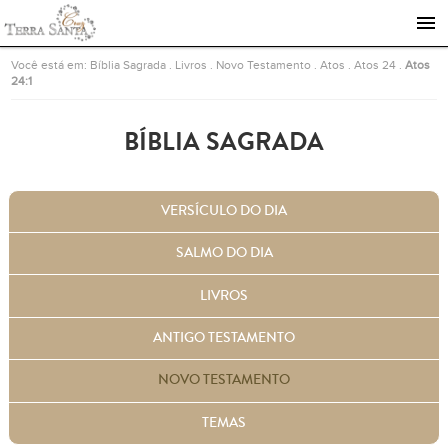
Ir para a página inicial
Você está em:
Bíblia Sagrada
.
Livros
.
Novo Testamento
.
Atos
.
Atos 24
.
Atos
24:1
BÍBLIA SAGRADA
VERSÍCULO DO DIA
SALMO DO DIA
LIVROS
ANTIGO TESTAMENTO
NOVO TESTAMENTO
TEMAS