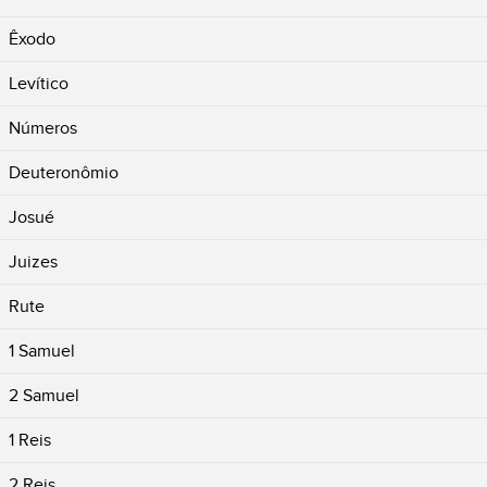
Êxodo
Levítico
Números
Deuteronômio
Josué
Juizes
Rute
1 Samuel
2 Samuel
1 Reis
2 Reis