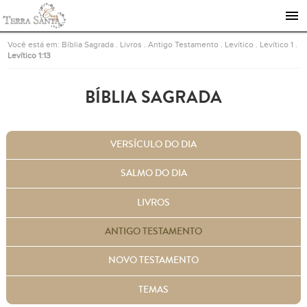
Ir para a página inicial
Você está em:
Bíblia Sagrada
.
Livros
.
Antigo Testamento
.
Levítico
.
Levítico 1
.
Levítico 1:13
BÍBLIA SAGRADA
VERSÍCULO DO DIA
SALMO DO DIA
LIVROS
ANTIGO TESTAMENTO
NOVO TESTAMENTO
TEMAS