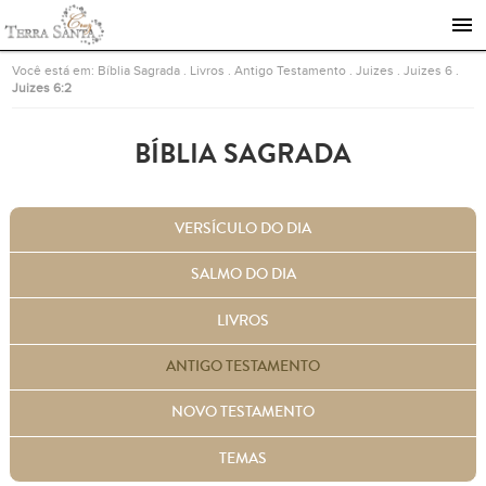
Ir para a página inicial
Você está em:
Bíblia Sagrada
.
Livros
.
Antigo Testamento
.
Juizes
.
Juizes 6
.
Juizes 6:2
BÍBLIA SAGRADA
VERSÍCULO DO DIA
SALMO DO DIA
LIVROS
ANTIGO TESTAMENTO
NOVO TESTAMENTO
TEMAS