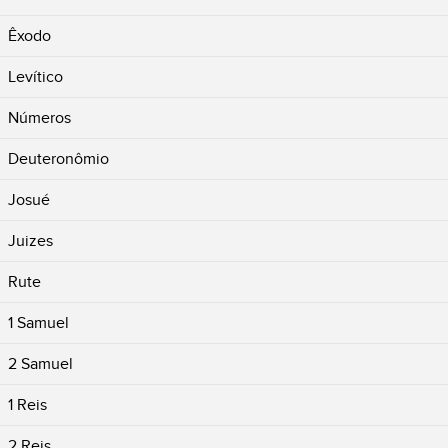
Êxodo
Levítico
Números
Deuteronômio
Josué
Juizes
Rute
1 Samuel
2 Samuel
1 Reis
2 Reis