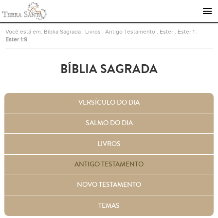
Ir para a página inicial
Você está em:
Bíblia Sagrada
.
Livros
.
Antigo Testamento
.
Ester
.
Ester 1
.
Ester 1:9
BÍBLIA SAGRADA
VERSÍCULO DO DIA
SALMO DO DIA
LIVROS
ANTIGO TESTAMENTO
NOVO TESTAMENTO
TEMAS