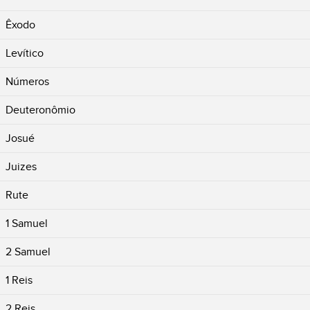
Êxodo
Levítico
Números
Deuteronômio
Josué
Juizes
Rute
1 Samuel
2 Samuel
1 Reis
2 Reis