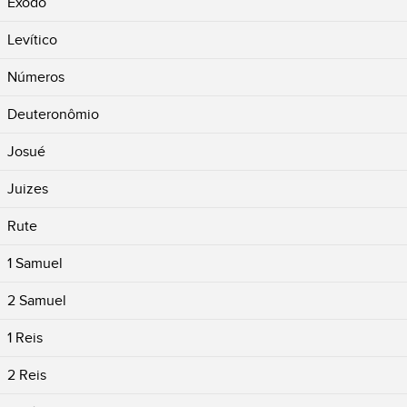
Êxodo
Levítico
Números
Deuteronômio
Josué
Juizes
Rute
1 Samuel
2 Samuel
1 Reis
2 Reis