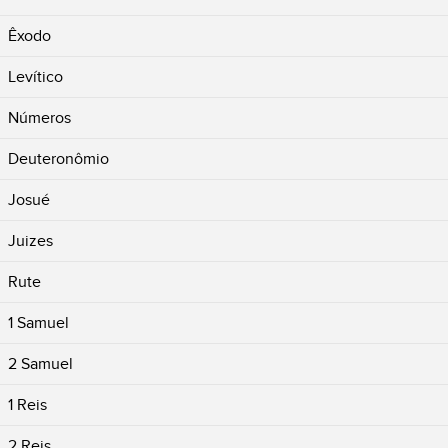
Êxodo
Levítico
Números
Deuteronômio
Josué
Juizes
Rute
1 Samuel
2 Samuel
1 Reis
2 Reis