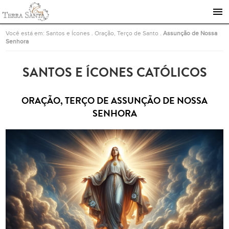
Ir para a página inicial
Você está em:
Santos e Ícones
.
Oração, Terço de Santo
.
Assunção de Nossa
Senhora
SANTOS E ÍCONES CATÓLICOS
ORAÇÃO, TERÇO DE ASSUNÇÃO DE NOSSA
SENHORA