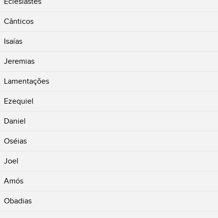
Eclesiastes
Cânticos
Isaías
Jeremias
Lamentações
Ezequiel
Daniel
Oséias
Joel
Amós
Obadias