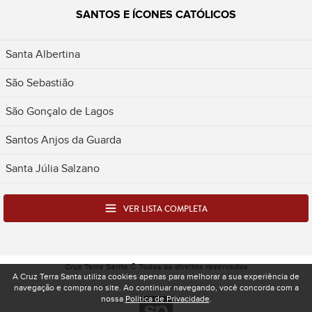
SANTOS E ÍCONES CATÓLICOS
Santa Albertina
São Sebastião
São Gonçalo de Lagos
Santos Anjos da Guarda
Santa Júlia Salzano
VER LISTA COMPLETA
Cruz Terra Santa © Todos os direitos reservados
A Cruz Terra Santa utiliza cookies apenas para melhorar a sua experiência de
navegação e compra no site. Ao continuar navegando, você concorda com a
nossa
Política de Privacidade
.
Desenvolvido pela Spacelab - Produtora e Ag