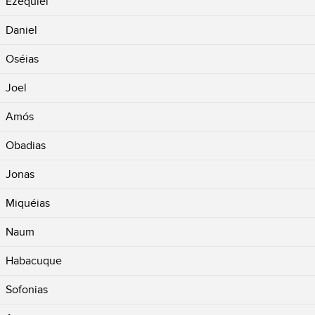
Ezequiel
Daniel
Oséias
Joel
Amós
Obadias
Jonas
Miquéias
Naum
Habacuque
Sofonias