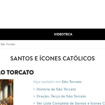
VIDEOTECA
.
São Torcato
SANTOS E ÍCONES CATÓLICOS
ÃO TORCATO
Veja também em
São Torcato
História de São Torcato
Oração, Terço de São Torcato
Ver Lista Completa de Santos e Ícones C