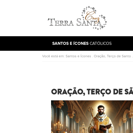
Ir para a página inicial
SANTOS E ÍCONES
CATÓLICOS
Você está em:
Santos e Ícones
.
Oração, Terço de Santo
ORAÇÃO, TERÇO DE S