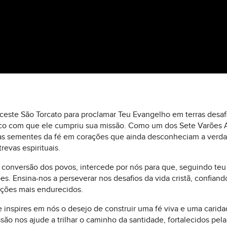
eceste São Torcato para proclamar Teu Evangelho em terras desaf
co com que ele cumpriu sua missão. Como um dos Sete Varões A
u as sementes da fé em corações que ainda desconheciam a verda
evas espirituais.
 à conversão dos povos, intercede por nós para que, seguindo t
s. Ensina-nos a perseverar nos desafios da vida cristã, confian
ações mais endurecidos.
 inspires em nós o desejo de construir uma fé viva e uma carid
são nos ajude a trilhar o caminho da santidade, fortalecidos pel