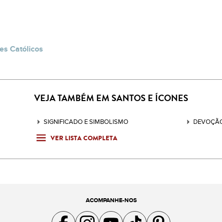
es Católicos
VEJA TAMBÉM EM SANTOS E ÍCONES
SIGNIFICADO E SIMBOLISMO
DEVOÇÃO
VER LISTA COMPLETA
ACOMPANHE-NOS
Acompanhe a gente no Facebook
Acompanhe a gente no Instagram
Acompanhe a gente no YouTube
Acompanhe a gente no TikTok
Acompanhe a gente no Pin