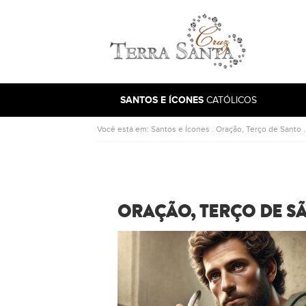
Ir para a página inicial
SANTOS E ÍCONES
CATÓLICOS
Você está em:
Santos e Ícones
.
Oração, Terço de Santo
ORAÇÃO, TERÇO DE S