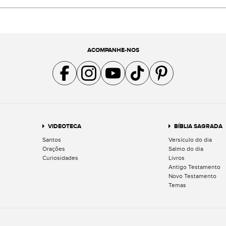
ACOMPANHE-NOS
Acompanhe a gente no Facebook
Acompanhe a gente no Instagram
Acompanhe a gente no YouTube
Acompanhe a gente no TikTok
Acompanhe a gente no Pin
VIDEOTECA
BÍBLIA SAGRADA
Santos
Versículo do dia
Orações
Salmo do dia
Curiosidades
Livros
Antigo Testamento
Novo Testamento
Temas