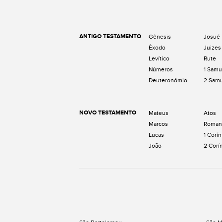
ANTIGO TESTAMENTO
Gênesis
Josué
Êxodo
Juizes
Levítico
Rute
Números
1 Samu
Deuteronômio
2 Sam
NOVO TESTAMENTO
Mateus
Atos
Marcos
Roman
Lucas
1 Corín
João
2 Corí