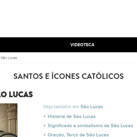
VIDEOTECA
.
São Lucas
SANTOS E ÍCONES CATÓLICOS
ÃO LUCAS
Veja também em
São Lucas
História de São Lucas
Significado e simbolismo de São Lucas
Oração, Terço de São Lucas