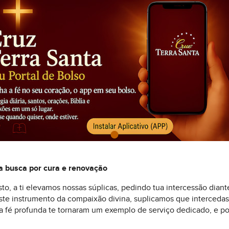
a busca por cura e renovação
sto, a ti elevamos nossas súplicas, pedindo tua intercessão dia
ste instrumento da compaixão divina, suplicamos que interceda
a fé profunda te tornaram um exemplo de serviço dedicado, e po