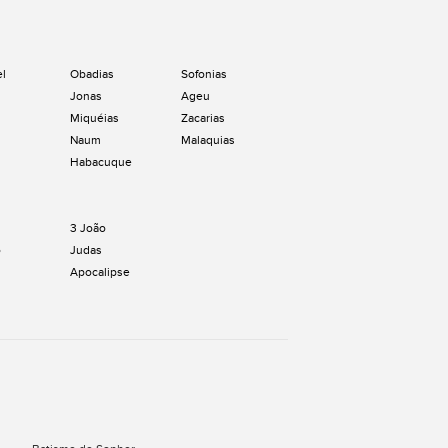
el
Obadias
Sofonias
Jonas
Ageu
Miquéias
Zacarias
Naum
Malaquias
Habacuque
3 João
o
Judas
Apocalipse