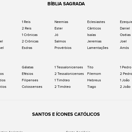
BÍBLIA SAGRADA
1 Reis
Neemias
Eclesiastes
Ezequi
2 Reis
Ester
Cânticos
Daniel
1 Crônicas
Jó
Isaías
Oséias
el
2 Crônicas
Salmos
Jeremias
Joel
uel
Esdras
Provérbios
Lamentações
Amós
Gálatas
1 Tessalonicenses
Tito
1 Pedro
os
Efésios
2 Tessalonicenses
Filemom
2 Pedr
tios
Filipenses
1 Timóteo
Hebreus
1 João
ntios
Colossenses
2 Timóteo
Tiago
2 João
SANTOS E ÍCONES CATÓLICOS