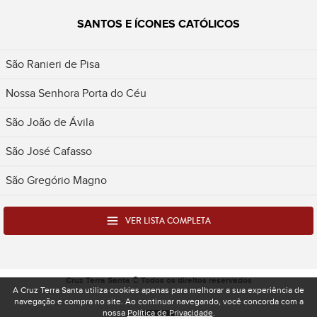
SANTOS E ÍCONES CATÓLICOS
São Ranieri de Pisa
Nossa Senhora Porta do Céu
São João de Ávila
São José Cafasso
São Gregório Magno
VER LISTA COMPLETA
Cruz Terra Santa © Todos os direitos reservados
A Cruz Terra Santa utiliza cookies apenas para melhorar a sua experiência de
navegação e compra no site. Ao continuar navegando, você concorda com a
nossa
Política de Privacidade
.
Desenvolvido pela Spacelab - Produtora e Ag